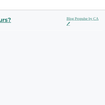
urs?
Blog Propulse by CA
🖊️