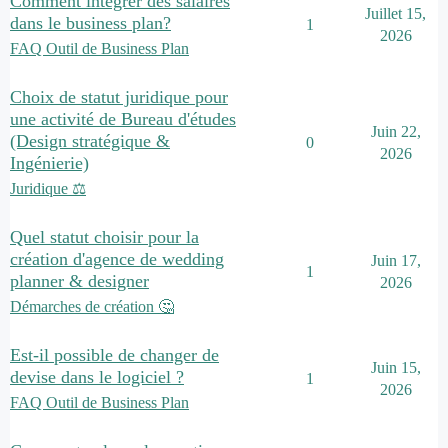
Comment intégrer des salaires
Juillet 15,
dans le business plan?
1
2026
FAQ Outil de Business Plan
Choix de statut juridique pour
une activité de Bureau d'études
Juin 22,
(Design stratégique &
0
2026
Ingénierie)
Juridique ⚖️
Quel statut choisir pour la
création d'agence de wedding
Juin 17,
1
planner & designer
2026
Démarches de création 🤔
Est-il possible de changer de
Juin 15,
devise dans le logiciel ?
1
2026
FAQ Outil de Business Plan